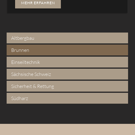
MEHR ERFAHREN
Altbergbau
Brunnen
Einseiltechnik
Sächsische Schweiz
Sicherheit & Rettung
Südharz