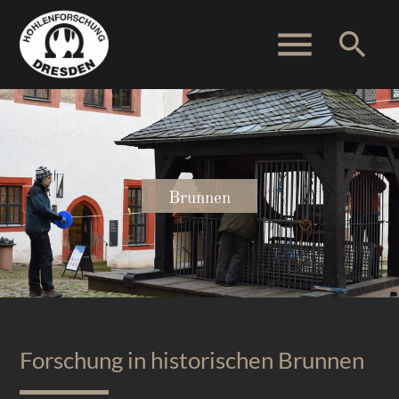
menu
search
Suchbegriffe
SUCHEN
Brunnen
Forschung in historischen Brunnen